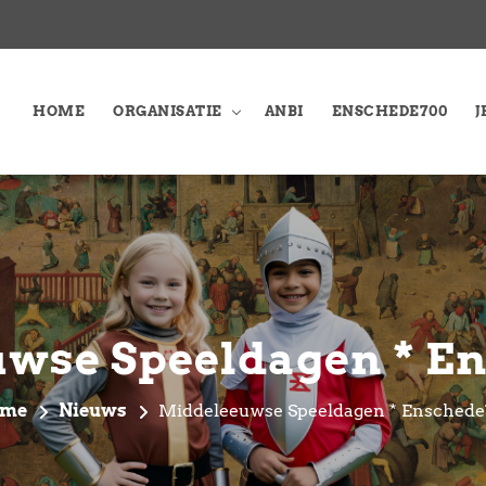
HOME
ORGANISATIE
ANBI
ENSCHEDE700
J
wse Speeldagen * E
me
Nieuws
Middeleeuwse Speeldagen * Enschede